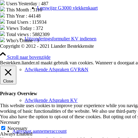
Users Yesterday : 487
Leeswijze G3000 vlekkenkaart
This Month : 3110
This Year : 44148
Total Users : 115934
Views Today : 372
Total views : 5882309
Uitzonderingsformulier KV indienen
Who's Online : 3
Copyright © 2012 - 2021 Liander Bestekkensite
Scroll naar bovenzijde
Bestekken.liander.nl maakt gebruik van cookies. Wanneer u doorgaat a
Afwijkende Afspraken GVR&N
Close
Privacy Overview
Afwijkende Afspraken KV
This website uses cookies to improve your experience while you navigate
working of basic functionalities of the website. We also use third-part
You also have the option to opt-out of these cookies. But opting out o
Necessary
Necessary
Aanvraag aannemeraccount
Always Enabled