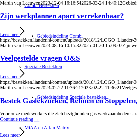
Martin van Leeuwen
2023-12-04 16:16:54
2026-03-24 14:40:12
Gebieds
Combi Bestekken
Zijn werkplannen apart verrekenbaar?
Lees meer
Gebiedsindeling Combi
https://bestekken.liander.nl/content/uploads/2018/12/LOGO_Liander
Martin van Leeuwen
2023-08-16 10:15:32
2025-01-20 15:09:07
Zijn we
Veelgestelde vragen O&S
Speciale Bestekken
Lees meer
https://bestekken.liander.nl/content/uploads/2018/12/LOGO_Liander
Martin van Leeuwen
2023-02-22 11:36:21
2023-02-22 11:36:21
Veelges
Gebiedsindeling Speciale bestekken
Bestek Gaslekzoeken, Relinen en Stoppelen
Voor onze medewerkers die zich bezighouden gas werkzaamheden staan 
Continue reading
→
MiAA en All-in Matrix
Lees meer