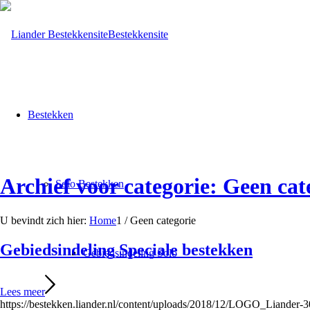
Bestekkensite
Bestekken
Archief voor categorie: Geen cat
Solo Bestekken
U bevindt zich hier:
Home
1
/
Geen categorie
Gebiedsindeling Speciale bestekken
Gebiedsindeling Solo
Lees meer
https://bestekken.liander.nl/content/uploads/2018/12/LOGO_Liander