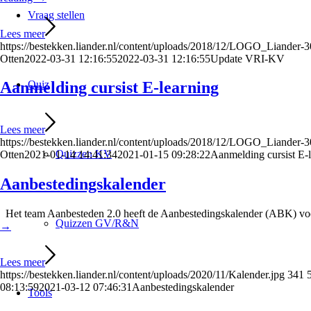
Vraag stellen
Lees meer
https://bestekken.liander.nl/content/uploads/2018/12/LOGO_Liander
Otten
2022-03-31 12:16:55
2022-03-31 12:16:55
Update VRI-KV
Quiz
Aanmelding cursist E-learning
Lees meer
https://bestekken.liander.nl/content/uploads/2018/12/LOGO_Liander
Quizzen KV
Otten
2021-01-14 14:41:34
2021-01-15 09:28:22
Aanmelding cursist E-
Aanbestedingskalender
Het team Aanbesteden 2.0 heeft de Aanbestedingskalender (ABK) voo
Quizzen GV/R&N
→
Lees meer
https://bestekken.liander.nl/content/uploads/2020/11/Kalender.jpg
341
08:13:59
2021-03-12 07:46:31
Aanbestedingskalender
Tools