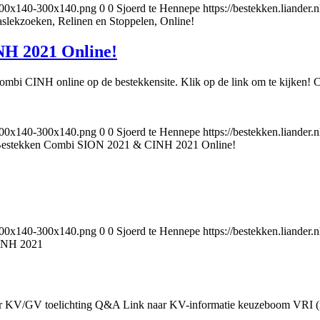
-300x140-300x140.png
0
0
Sjoerd te Hennepe
https://bestekken.liand
slekzoeken, Relinen en Stoppelen, Online!
H 2021 Online!
mbi CINH online op de bestekkensite. Klik op de link om te kijken! 
-300x140-300x140.png
0
0
Sjoerd te Hennepe
https://bestekken.liand
estekken Combi SION 2021 & CINH 2021 Online!
-300x140-300x140.png
0
0
Sjoerd te Hennepe
https://bestekken.liand
INH 2021
aar KV/GV toelichting Q&A Link naar KV-informatie keuzeboom VRI (n