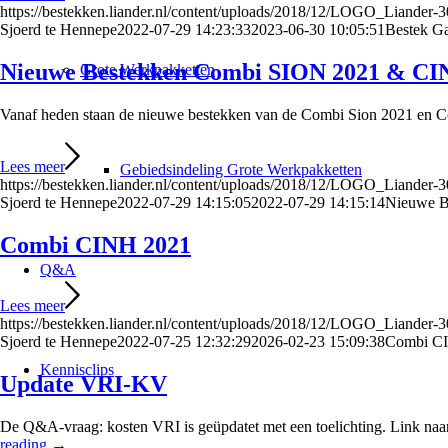
https://bestekken.liander.nl/content/uploads/2018/12/LOGO_Liander
Sjoerd te Hennepe
2022-07-29 14:23:33
2023-06-30 10:05:51
Bestek Ga
Nieuwe Bestekken Combi SION 2021 & CIN
Grote Werkpakketten
Vanaf heden staan de nieuwe bestekken van de Combi Sion 2021 en Co
Lees meer
Gebiedsindeling Grote Werkpakketten
https://bestekken.liander.nl/content/uploads/2018/12/LOGO_Liander
Sjoerd te Hennepe
2022-07-29 14:15:05
2022-07-29 14:15:14
Nieuwe B
Combi CINH 2021
Q&A
Lees meer
https://bestekken.liander.nl/content/uploads/2018/12/LOGO_Liander
Sjoerd te Hennepe
2022-07-25 12:32:29
2026-02-23 15:09:38
Combi C
Kennisclips
Update VRI-KV
De Q&A-vraag: kosten VRI is geüpdatet met een toelichting. Link n
reading
→