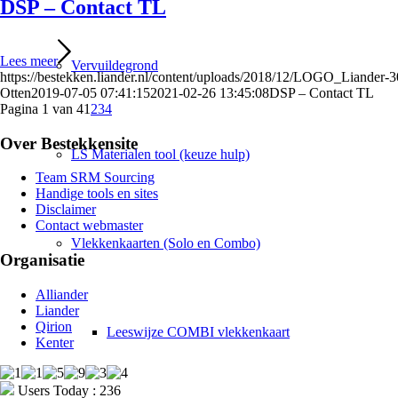
DSP – Contact TL
Lees meer
Vervuildegrond
https://bestekken.liander.nl/content/uploads/2018/12/LOGO_Liander
Otten
2019-07-05 07:41:15
2021-02-26 13:45:08
DSP – Contact TL
Pagina 1 van 4
1
2
3
4
Over Bestekkensite
LS Materialen tool (keuze hulp)
Team SRM Sourcing
Handige tools en sites
Disclaimer
Contact webmaster
Vlekkenkaarten (Solo en Combo)
Organisatie
Alliander
Liander
Qirion
Leeswijze COMBI vlekkenkaart
Kenter
Users Today : 236